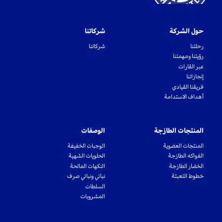
حول الشركة
شركاتنا
رحلتنا
شركاتنا
رؤيتنا ومهمتنا
عبر القارات
إنجازاتنا
فريقنا القيادي
أهداف الاستدامة
المنتجات الطازجة
الوصفات
المنتجات العضوية
الوجبات الخفيفة
الفواكه الطازجة
الحلويات الشهية
الخضار الطازجة
النكهات المالحة
خطوط التعبئة
نباتي ونباتي صرف
السلطات
المشروبات