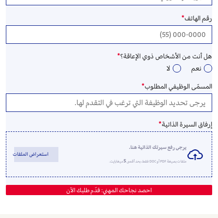
رقم الهاتف
*
هل أنت من الأشخاص ذوي الإعاقة؟
*
نعم
لا
المسمّى الوظيفي المطلوب
*
إرفاق السيرة الذاتية
*
يرجى رفع سيرتك الذاتية هنا.
استعراض الملفات
5
ملفات بصيغة PDF أو DOC فقط، بحد أقصى
ميغابايت.
احصد نجاحك المهني: قدّم طلبك الآن