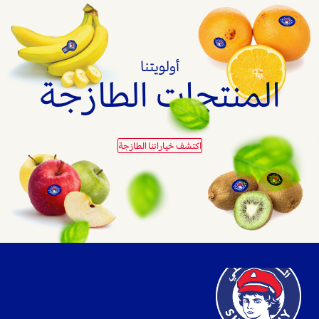
أولويتنا
المنتجات الطازجة
اكتشف خياراتنا الطازجة