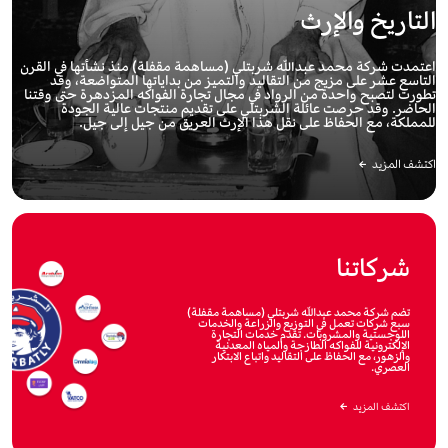
التاريخ والإرث
اعتمدت شركة محمد عبداللّه شربتلي (مساهمة مقفلة) منذ نشأتها في القرن
التاسع عشر على مزيج من التقاليد والتميز من بداياتها المتواضعة، وقد
تطورت لتصبح واحدة من الرواد في مجال تجارة الفواكه المزدهرة حتى وقتنا
الحاضر. وقد حرصت عائلة الشربتلي على تقديم منتجات عالية الجودة
للمملكة، مع الحفاظ على نقل هذا الإرث العريق من جيل إلى جيل.
اكتشف المزيد
شركاتنا
تضم شركة محمد عبداللّه شربتلي (مساهمة مقفلة)
سبع شركات تعمل في التوزيع والزراعة والخدمات
اللوجستية والمشروبات. تقدم خدمات التجارة
الإلكترونية للفواكه الطازجة والمياه المعدنية
والزهور، مع الحفاظ على التقاليد واتباع الابتكار
العصري.
اكتشف المزيد