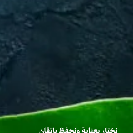
نختار بعناية ونحفظ بإتقان