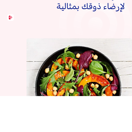
لإرضاء ذوقك بمثالية