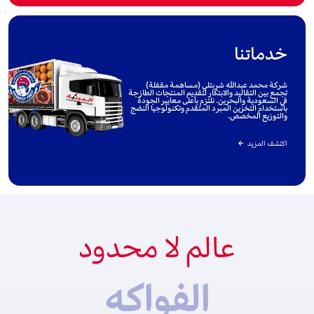
خدماتنا
شركة محمد عبداللّه شربتلي (مساهمة مقفلة)
تجمع بين التقاليد والابتكار لتقديم المنتجات الطازجة
في السعودية والبحرين. نلتزم بأعلى معايير الجودة
باستخدام التخزين المبرد المتقدم وتكنولوجيا النضج
والتوزيع المخصص.
اكتشف المزيد
عالم لا محدود
الفواكه