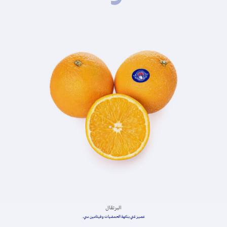
الكيوي
حامض حلو، غني بفيتامين سي والألياف.