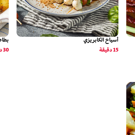
أسياخ الكابريزي
بطاط
15
دقيقة
30
دق